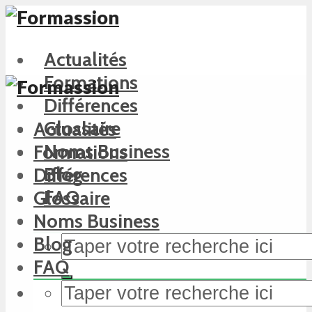
Actualités
Formations
Différences
Glossaire
Actualités
Noms Business
Formations
Blog
Différences
FAQ
Glossaire
Noms Business
Blog
FAQ