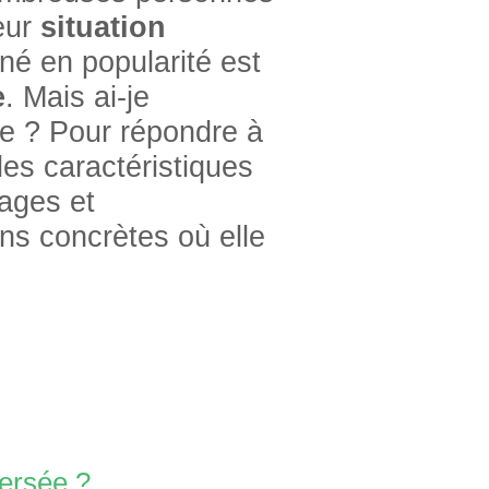
eur
situation
gné en popularité est
e
. Mais ai-je
ce ? Pour répondre à
les caractéristiques
ages et
ons concrètes où elle
ersée ?