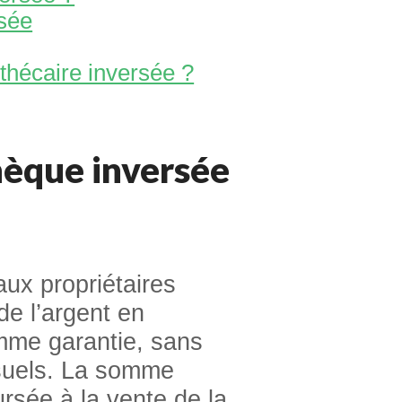
sée
thécaire inversée ?
hèque inversée
ux propriétaires
de l’argent en
omme garantie, sans
suels. La somme
sée à la vente de la