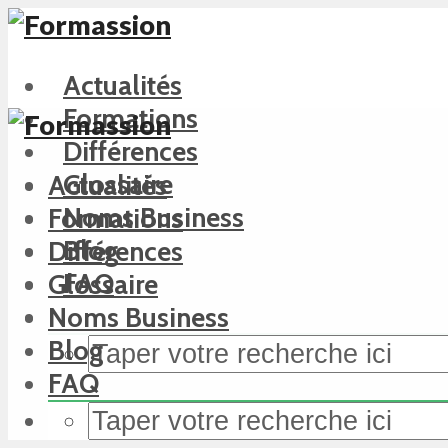
Actualités
Formations
Différences
Glossaire
Actualités
Noms Business
Formations
Blog
Différences
FAQ
Glossaire
Noms Business
Blog
FAQ