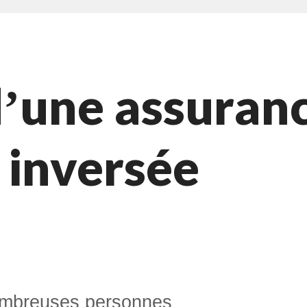
dʼune assuran
 inversée
 nombreuses personnes