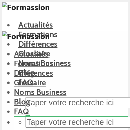
Actualités
Formations
Différences
Glossaire
Actualités
Noms Business
Formations
Blog
Différences
FAQ
Glossaire
Noms Business
Blog
FAQ