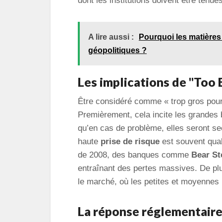
dont les institutions doivent être tenu
A lire aussi :
Pourquoi les matières
géopolitiques ?
Les implications de "Too B
Être considéré comme « trop gros pou
Premièrement, cela incite les grandes
qu’en cas de problème, elles seront se
haute
prise de risque
est souvent qual
de 2008, des banques comme
Bear St
entraînant des pertes massives. De p
le marché, où les petites et moyennes i
La réponse réglementair