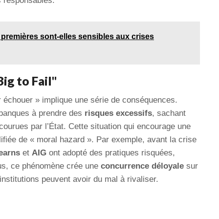
es responsables.
 premières sont-elles sensibles aux crises
ig to Fail"
r échouer » implique une série de conséquences.
 banques à prendre des
risques excessifs
, sachant
courues par l’État. Cette situation qui encourage une
ifiée de « moral hazard ». Par exemple, avant la crise
earns
et
AIG
ont adopté des pratiques risquées,
lus, ce phénomène crée une
concurrence déloyale
sur
nstitutions peuvent avoir du mal à rivaliser.
e