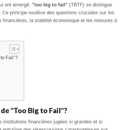
ui ont émergé,
"too big to fail"
(TBTF) se distingue
. Ce principe soulève des questions cruciales sur les
s financières, la stabilité économique et les mesures à
to Fail"?
de "Too Big to Fail"?
institutions financières jugées si grandes et si
ait entraîner des répercussions catastrophiques sur