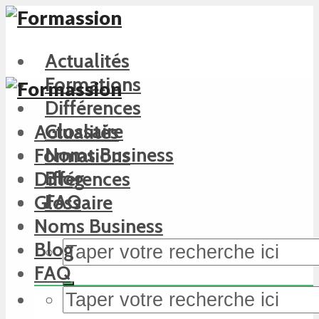
Actualités
Formations
Différences
Glossaire
Actualités
Noms Business
Formations
Blog
Différences
FAQ
Glossaire
Noms Business
Blog
FAQ