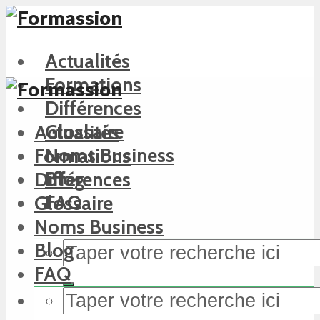
Actualités
Formations
Différences
Glossaire
Actualités
Noms Business
Formations
Blog
Différences
FAQ
Glossaire
Noms Business
Blog
FAQ