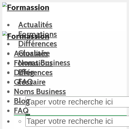
Actualités
Formations
Différences
Glossaire
Actualités
Noms Business
Formations
Blog
Différences
FAQ
Glossaire
Noms Business
Blog
FAQ