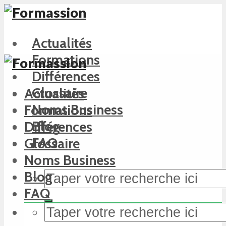
Actualités
Formations
Différences
Glossaire
Actualités
Noms Business
Formations
Blog
Différences
FAQ
Glossaire
Noms Business
Blog
FAQ