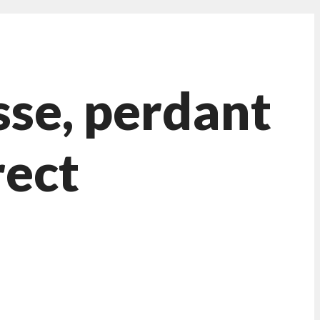
sse, perdant
rect