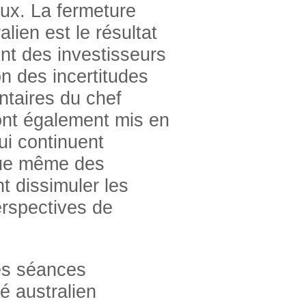
ux. La fermeture
lien est le résultat
ent des investisseurs
n des incertitudes
taires du chef
ont également mis en
ui continuent
 que même des
nt dissimuler les
erspectives de
es séances
é australien