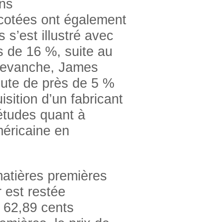
ns
 cotées ont également
s’est illustré avec
 de 16 %, suite au
n revanche, James
hute de près de 5 %
sition d’un fabricant
iétudes quant à
méricaine en
matières premières
r est restée
à 62,89 cents