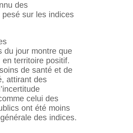
onnu des
 pesé sur les indices
es
s du jour montre que
 territoire positif.
soins de santé et de
é, attirant des
’incertitude
 comme celui des
ublics ont été moins
 générale des indices.