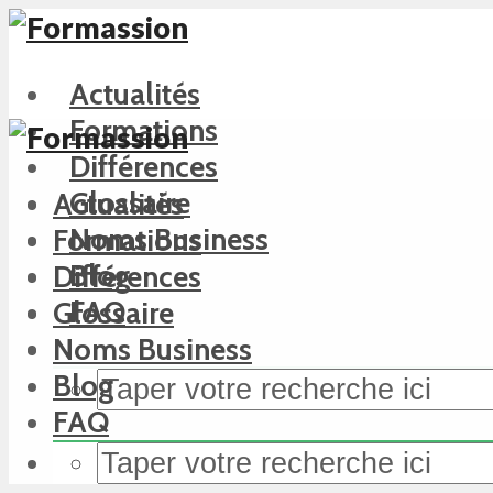
Actualités
Formations
Différences
Glossaire
Actualités
Noms Business
Formations
Blog
Différences
FAQ
Glossaire
Noms Business
Blog
FAQ