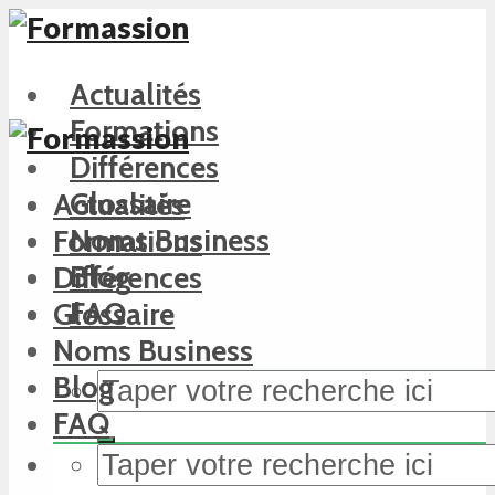
Actualités
Formations
Différences
Glossaire
Actualités
Noms Business
Formations
Blog
Différences
FAQ
Glossaire
Noms Business
Blog
FAQ