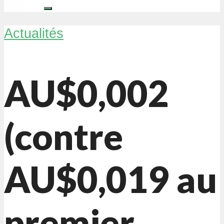
Actualités
AU$0,002
(contre
AU$0,019 au
premier