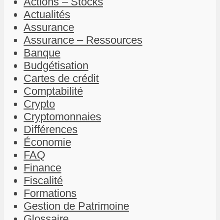
Actions – Stocks
Actualités
Assurance
Assurance – Ressources
Banque
Budgétisation
Cartes de crédit
Comptabilité
Crypto
Cryptomonnaies
Différences
Économie
FAQ
Finance
Fiscalité
Formations
Gestion de Patrimoine
Glossaire