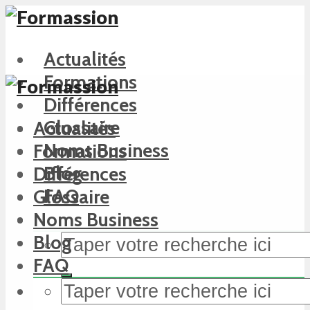
Actualités
Formations
Différences
Glossaire
Actualités
Noms Business
Formations
Blog
Différences
FAQ
Glossaire
Noms Business
Blog
FAQ