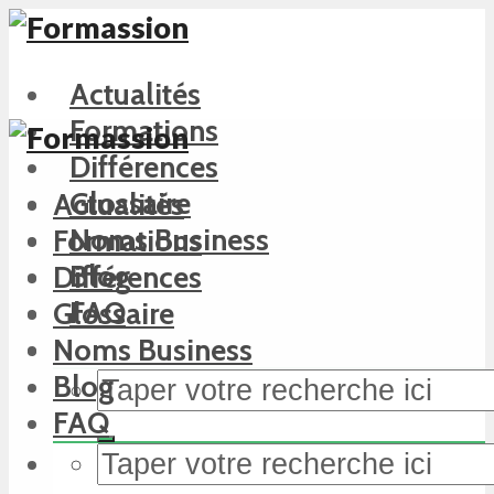
Actualités
Formations
Différences
Glossaire
Actualités
Noms Business
Formations
Blog
Différences
FAQ
Glossaire
Noms Business
Blog
FAQ