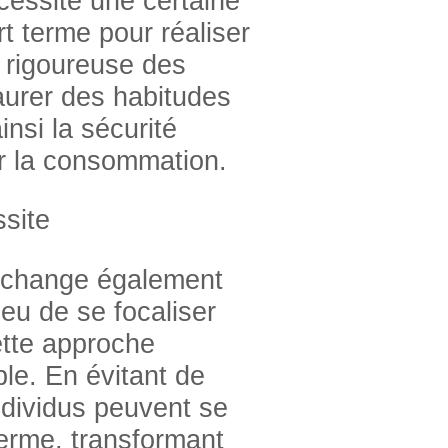
cessite une certaine
rt terme pour réaliser
 rigoureuse des
aurer des habitudes
nsi la sécurité
ur la consommation.
site
e change également
ieu de se focaliser
ette approche
ble. En évitant de
ndividus peuvent se
terme, transformant