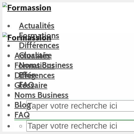
Actualités
Formations
Différences
Glossaire
Actualités
Noms Business
Formations
Blog
Différences
FAQ
Glossaire
Noms Business
Blog
FAQ