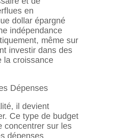
ssaire et de
erflues en
ue dollar épargné
 une indépendance
atiquement, même sur
nt investir dans des
de la croissance
Ses Dépenses
té, il devient
ier. Ce type de budget
e concentrer sur les
les dépenses