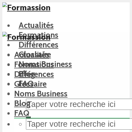
Actualités
Formations
Différences
Glossaire
Actualités
Noms Business
Formations
Blog
Différences
FAQ
Glossaire
Noms Business
Blog
FAQ