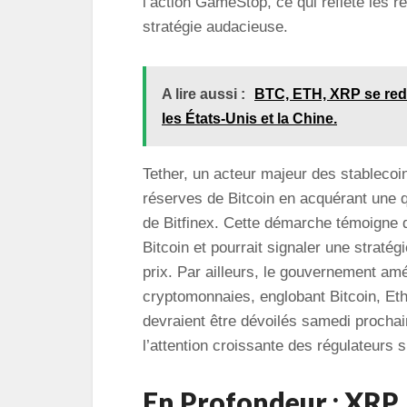
l’action GameStop, ce qui reflète les r
stratégie audacieuse.
A lire aussi :
BTC, ETH, XRP se red
les États-Unis et la Chine.
Tether, un acteur majeur des stablecoi
réserves de Bitcoin en acquérant une qu
de Bitfinex. Cette démarche témoigne 
Bitcoin et pourrait signaler une stratég
prix. Par ailleurs, le gouvernement amé
cryptomonnaies, englobant Bitcoin, Et
devraient être dévoilés samedi prochain
l’attention croissante des régulateurs 
En Profondeur : XRP,