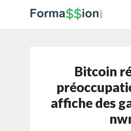
Bitcoin r
préoccupatio
affiche des g
nw