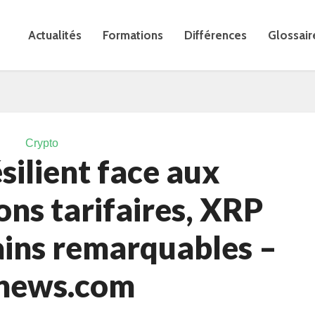
Actualités
Formations
Différences
Glossair
Crypto
ésilient face aux
ns tarifaires, XRP
ains remarquables –
news.com