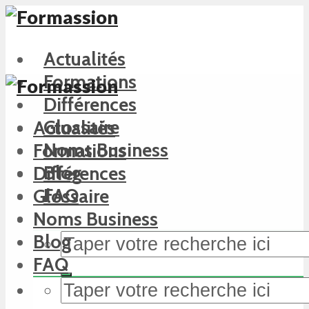
Actualités
Formations
Différences
Glossaire
Actualités
Noms Business
Formations
Blog
Différences
FAQ
Glossaire
Noms Business
Blog
FAQ