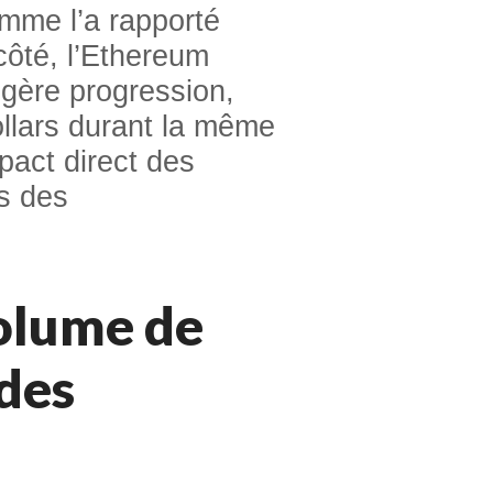
mme l’a rapporté
ôté, l’Ethereum
gère progression,
ollars durant la même
mpact direct des
ns des
olume de
ndes