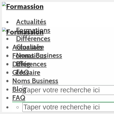
Actualités
Formations
Différences
Glossaire
Actualités
Noms Business
Formations
Blog
Différences
FAQ
Glossaire
Noms Business
Blog
FAQ