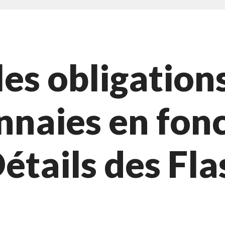
s obligations 
naies en fonc
 Détails des F