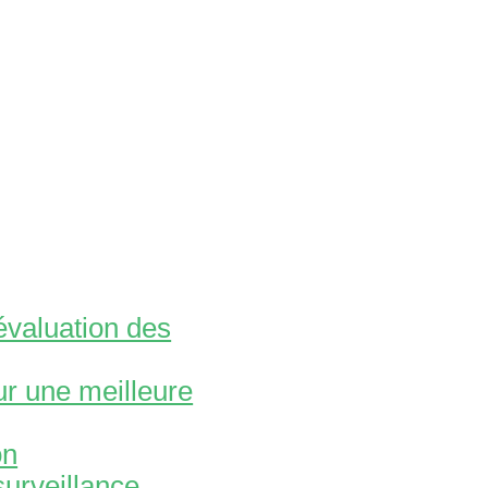
évaluation des
ur une meilleure
on
urveillance