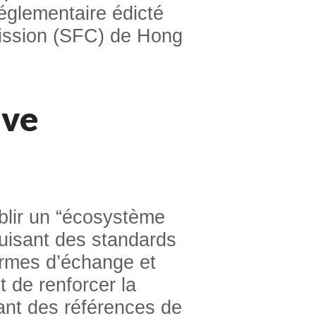
églementaire édicté
mission (SFC) de Hong
ive
blir un “écosystème
oduisant des standards
formes d’échange et
st de renforcer la
ant des références de