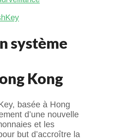
ashKey
un système
Hong Kong
Key, basée à Hong
ement d’une nouvelle
omonnaies et les
our but d’accroître la