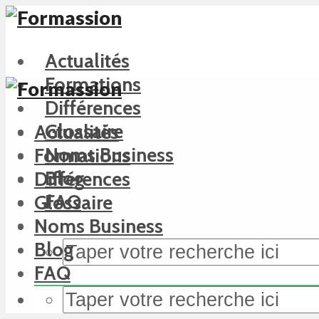
Actualités
Formations
Différences
Glossaire
Actualités
Noms Business
Formations
Blog
Différences
FAQ
Glossaire
Noms Business
Blog
FAQ