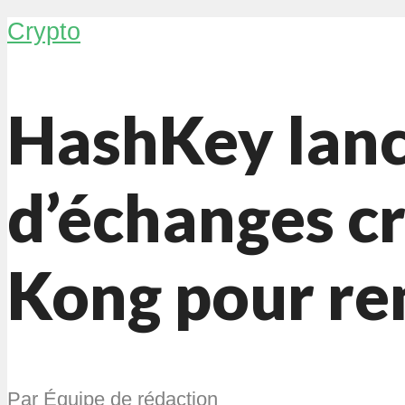
Crypto
HashKey lanc
d’échanges c
Kong pour re
Par
Équipe de rédaction