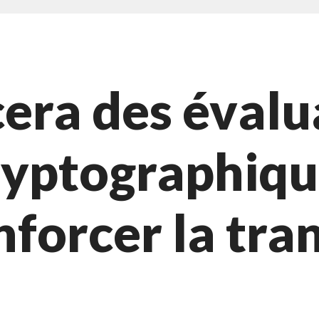
era des évalu
ryptographiqu
nforcer la tra