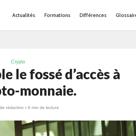
Actualités
Formations
Différences
Glossair
Crypto
le le fossé d’accès à
pto-monnaie.
de rédaction
6 min de lecture