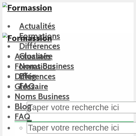
Actualités
Formations
Différences
Glossaire
Actualités
Noms Business
Formations
Blog
Différences
FAQ
Glossaire
Noms Business
Blog
FAQ