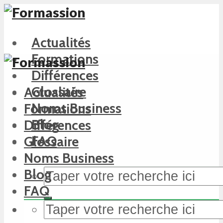
Actualités
Formations
Différences
Glossaire
Actualités
Noms Business
Formations
Blog
Différences
FAQ
Glossaire
Noms Business
Blog
FAQ