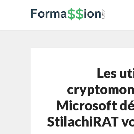
Les ut
cryptomonn
Microsoft d
StilachiRAT v