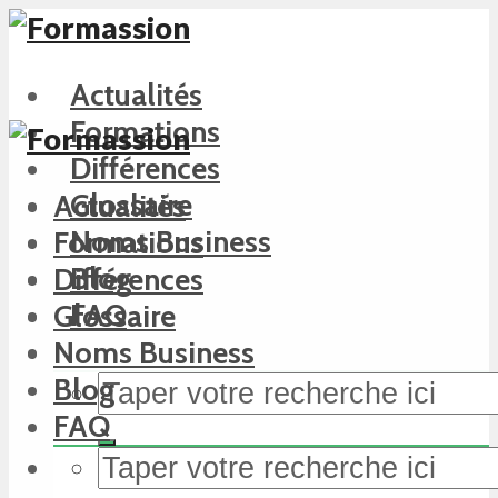
Actualités
Formations
Différences
Glossaire
Actualités
Noms Business
Formations
Blog
Différences
FAQ
Glossaire
Noms Business
Blog
FAQ