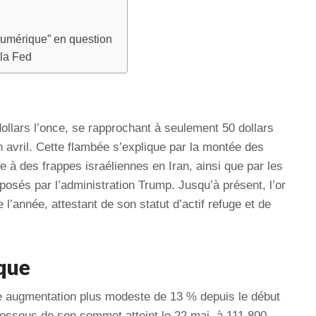
numérique” en question
 la Fed
0 dollars l’once, se rapprochant à seulement 50 dollars
n avril. Cette flambée s’explique par la montée des
 à des frappes israéliennes en Iran, ainsi que par les
osés par l’administration Trump. Jusqu’à présent, l’or
l’année, attestant de son statut d’actif refuge et de
que
ne augmentation plus modeste de 13 % depuis le début
dessous de son sommet atteint le 22 mai, à 111 800