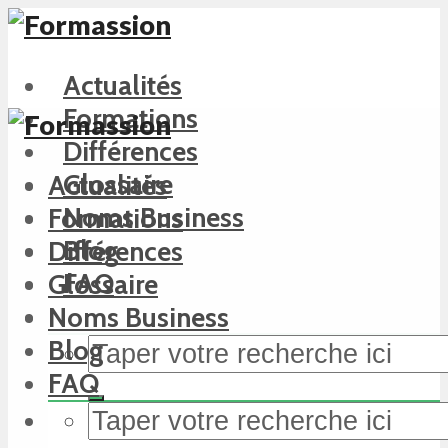
Actualités
Formations
Différences
Glossaire
Actualités
Noms Business
Formations
Blog
Différences
FAQ
Glossaire
Noms Business
Blog
FAQ