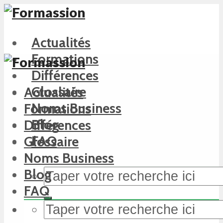
Actualités
Formations
Différences
Glossaire
Actualités
Noms Business
Formations
Blog
Différences
FAQ
Glossaire
Noms Business
Blog
FAQ