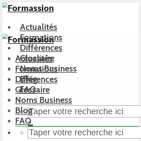
Actualités
Formations
Différences
Glossaire
Actualités
Noms Business
Formations
Blog
Différences
FAQ
Glossaire
Noms Business
Blog
FAQ