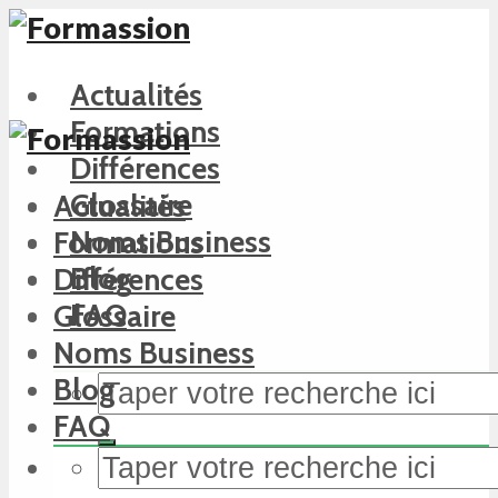
Actualités
Formations
Différences
Glossaire
Actualités
Noms Business
Formations
Blog
Différences
FAQ
Glossaire
Noms Business
Blog
FAQ