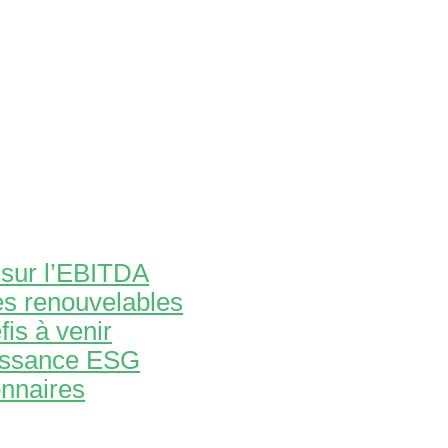
t sur l’EBITDA
es renouvelables
fis à venir
aissance ESG
onnaires