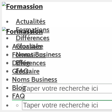
Actualités
Formations
Différences
Glossaire
Actualités
Noms Business
Formations
Blog
Différences
FAQ
Glossaire
Noms Business
Blog
FAQ