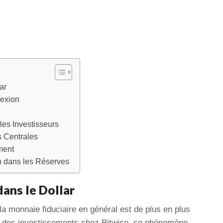
ar
lexion
les Investisseurs
s Centrales
ment
in dans les Réserves
dans le Dollar
 la monnaie fiduciaire en général est de plus en plus
r des investissements chez Bitwise, ce phénomène