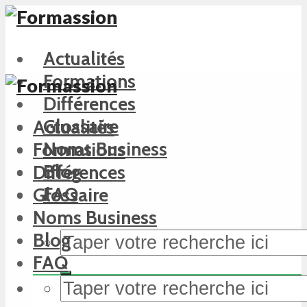
Actualités
Formations
Différences
Glossaire
Actualités
Noms Business
Formations
Blog
Différences
FAQ
Glossaire
Noms Business
Blog
FAQ