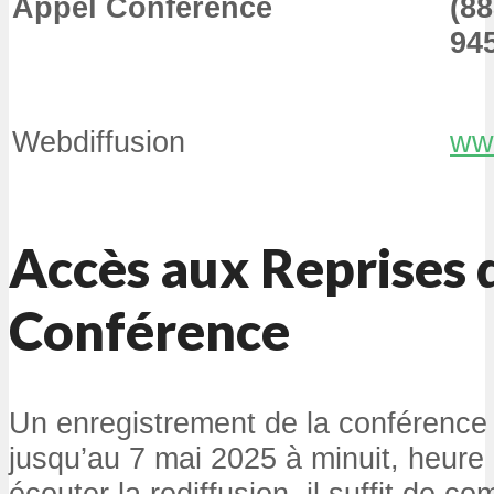
Appel Conférence
(8
94
Webdiffusion
www
Accès aux Reprises d
Conférence
Un enregistrement de la conférence 
jusqu’au
7 mai 2025
à
minuit, heure 
écouter la rediffusion, il suffit de c