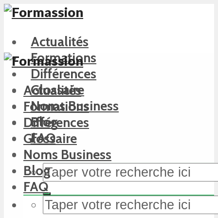
Actualités
Formations
Différences
Glossaire
Actualités
Noms Business
Formations
Blog
Différences
FAQ
Glossaire
Noms Business
Blog
FAQ