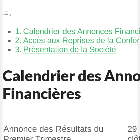
Calendrier des Annonces Financ
Accès aux Reprises de la Confé
Présentation de la Société
Calendrier des Ann
Financières
Annonce des Résultats du
29 
Premier Trimestre
clô