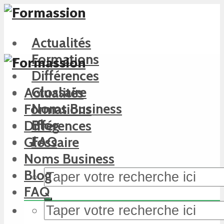
Actualités
Formations
Différences
Glossaire
Actualités
Noms Business
Formations
Blog
Différences
FAQ
Glossaire
Noms Business
Blog
FAQ