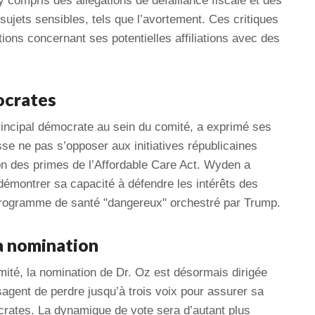
 compris des allégations de défaillance fiscale et des
sujets sensibles, tels que l’avortement. Ces critiques
ions concernant ses potentielles affiliations avec des
ocrates
incipal démocrate au sein du comité, a exprimé ses
isse ne pas s’opposer aux initiatives républicaines
on des primes de l’Affordable Care Act. Wyden a
u démontrer sa capacité à défendre les intérêts des
 programme de santé "dangereux" orchestré par Trump.
a nomination
mité, la nomination de Dr. Oz est désormais dirigée
sagent de perdre jusqu’à trois voix pour assurer sa
crates. La dynamique de vote sera d’autant plus