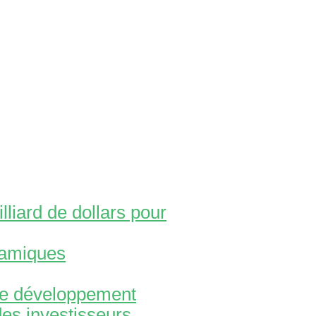
liard de dollars pour
lamiques
 de développement
es investisseurs