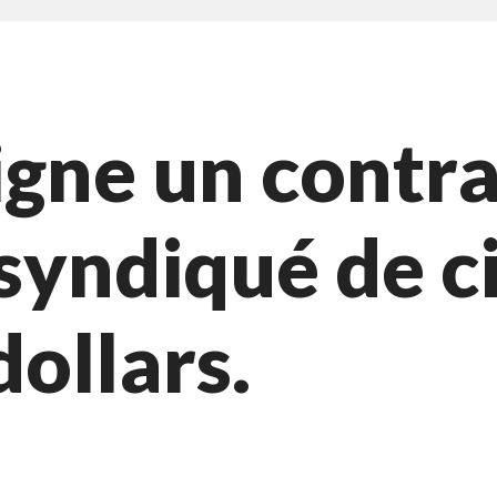
igne un contra
syndiqué de c
dollars.