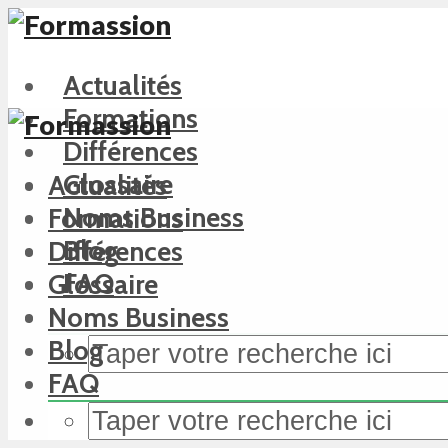
Actualités
Formations
Différences
Glossaire
Actualités
Noms Business
Formations
Blog
Différences
FAQ
Glossaire
Noms Business
Blog
FAQ