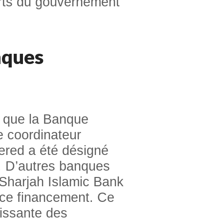
forts du gouvernement
nques
é que la Banque
e coordinateur
tered a été désigné
. D’autres banques
 Sharjah Islamic Bank
r ce financement. Ce
oissante des