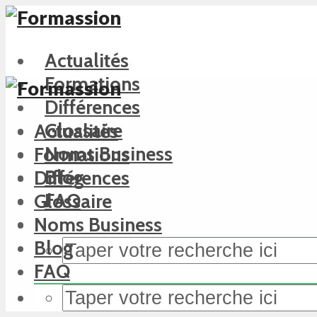
Actualités
Formations
Différences
Glossaire
Actualités
Noms Business
Formations
Blog
Différences
FAQ
Glossaire
Noms Business
Blog
FAQ