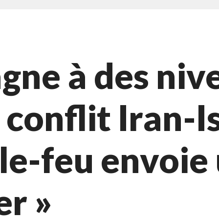
agne à des ni
conflit Iran-I
le-feu envoie 
er »