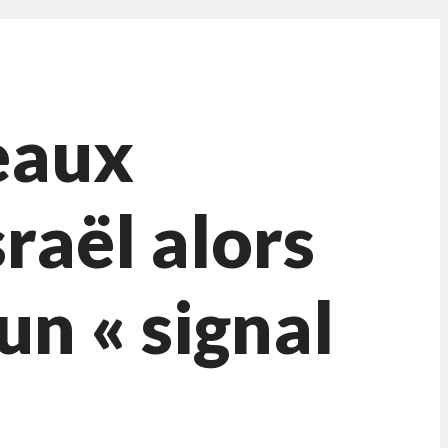
veaux
sraël alors
un « signal