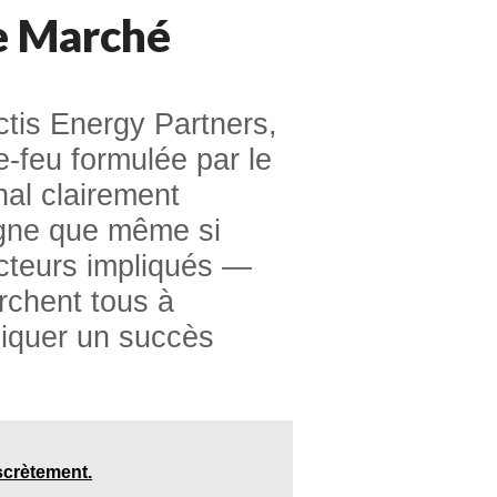
le Marché
tis Energy Partners,
e-feu formulée par le
nal clairement
ligne que même si
acteurs impliqués —
erchent tous à
diquer un succès
scrètement.