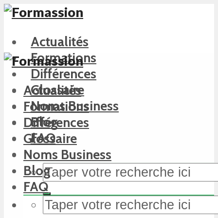
Actualités
Formations
Différences
Glossaire
Actualités
Noms Business
Formations
Blog
Différences
FAQ
Glossaire
Noms Business
Blog
FAQ