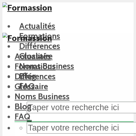
Actualités
Formations
Différences
Glossaire
Actualités
Noms Business
Formations
Blog
Différences
FAQ
Glossaire
Noms Business
Blog
FAQ