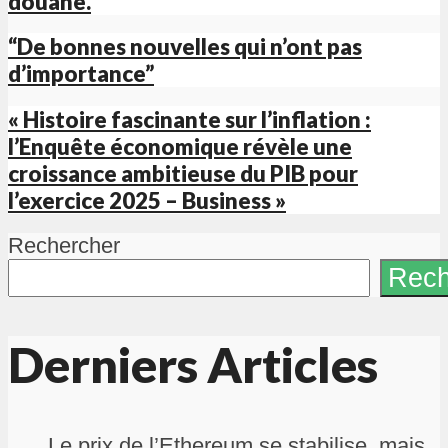
douane.
“De bonnes nouvelles qui n’ont pas
d’importance”
« Histoire fascinante sur l’inflation :
l’Enquête économique révèle une
croissance ambitieuse du PIB pour
l’exercice 2025 – Business »
Rechercher
Rech
Derniers Articles
Le prix de l’Ethereum se stabilise, mais