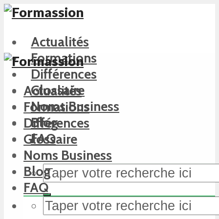
Actualités
Formations
Différences
Glossaire
Actualités
Noms Business
Formations
Blog
Différences
FAQ
Glossaire
Noms Business
Blog
FAQ