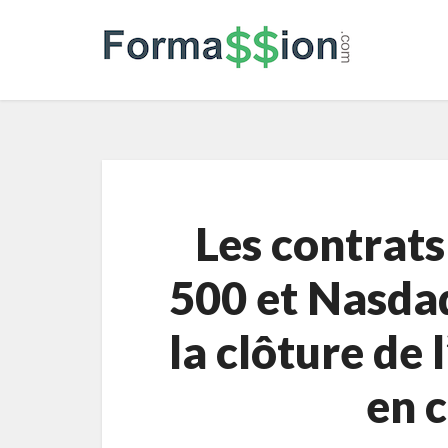
Les contrat
500 et Nasda
la clôture de 
en c