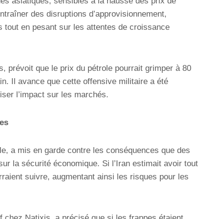
és asiatiques, sensibles à la hausse des prix de
’entraîner des disruptions d’approvisionnement,
s tout en pesant sur les attentes de croissance
 prévoit que le prix du pétrole pourrait grimper à 80
n. Il avance que cette offensive militaire a été
ser l’impact sur les marchés.
ues
ille, a mis en garde contre les conséquences que des
ur la sécurité économique. Si l’Iran estimait avoir tout
raient suivre, augmentant ainsi les risques pour les
chez Natixis, a précisé que si les frappes étaient