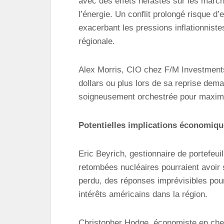
avec des effets néfastes sur les march
l’énergie. Un conflit prolongé risque d
exacerbant les pressions inflationniste
régionale.
Alex Morris, CIO chez F/M Investments,
dollars ou plus lors de sa reprise demai
soigneusement orchestrée pour maximi
Potentielles implications économiq
Eric Beyrich, gestionnaire de portefeu
retombées nucléaires pourraient avoir s
perdu, des réponses imprévisibles pour
intérêts américains dans la région.
Christopher Hodge, économiste en chef 