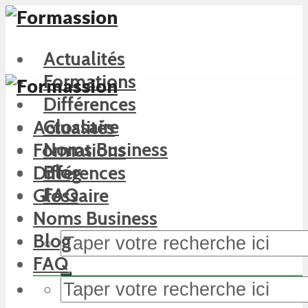
Actualités
Formations
Différences
Glossaire
Actualités
Noms Business
Formations
Blog
Différences
FAQ
Glossaire
Noms Business
Blog
FAQ