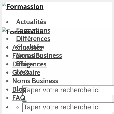
Actualités
Formations
Différences
Glossaire
Actualités
Noms Business
Formations
Blog
Différences
FAQ
Glossaire
Noms Business
Blog
FAQ