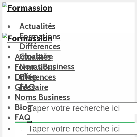
Actualités
Formations
Différences
Glossaire
Actualités
Noms Business
Formations
Blog
Différences
FAQ
Glossaire
Noms Business
Blog
FAQ