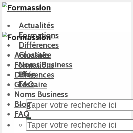
Actualités
Formations
Différences
Glossaire
Actualités
Noms Business
Formations
Blog
Différences
FAQ
Glossaire
Noms Business
Blog
FAQ