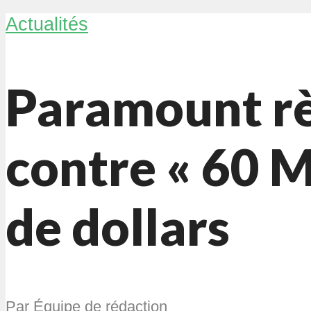
Actualités
Paramount rè
contre « 60 M
de dollars
Par
Équipe de rédaction