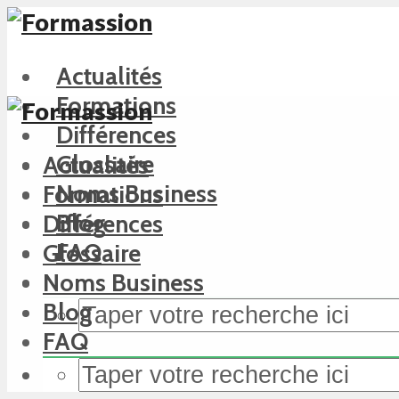
Actualités
Formations
Différences
Glossaire
Actualités
Noms Business
Formations
Blog
Différences
FAQ
Glossaire
Noms Business
Blog
FAQ