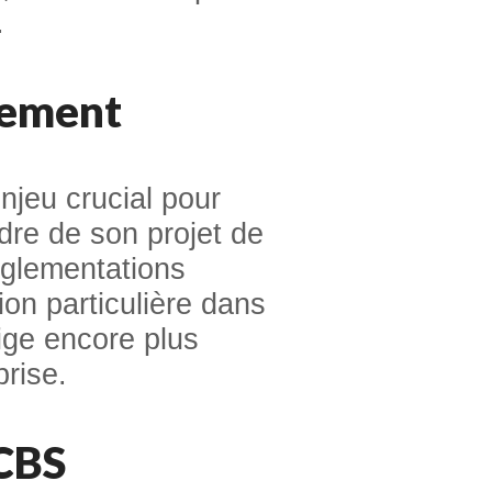
.
lement
jeu crucial pour
dre de son projet de
églementations
ion particulière dans
tige encore plus
prise.
CBS