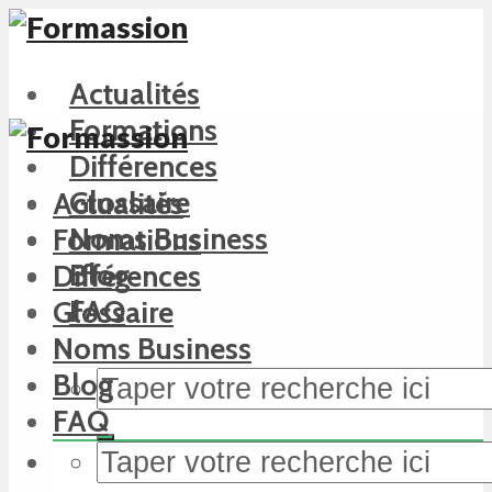
Actualités
Formations
Différences
Glossaire
Actualités
Noms Business
Formations
Blog
Différences
FAQ
Glossaire
Noms Business
Blog
FAQ