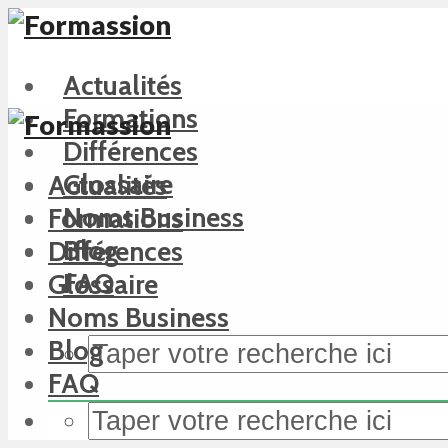
Actualités
Formations
Différences
Glossaire
Actualités
Noms Business
Formations
Blog
Différences
FAQ
Glossaire
Noms Business
Blog
FAQ