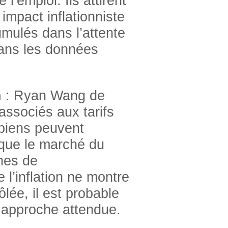
l’emploi. Ils attirent
 impact inflationniste
umulés dans l’attente
dans les données
n
: Ryan Wang de
ssociés aux tarifs
 biens peuvent
que le marché du
nes de
 l’inflation ne montre
lée, il est probable
 approche attendue.