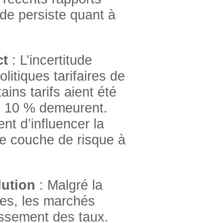
ude persiste quant à
ct
: L’incertitude
itiques tarifaires de
ains tarifs aient été
e 10 % demeurent.
nt d’influencer la
e couche de risque à
lution
: Malgré la
tes, les marchés
ssement des taux.