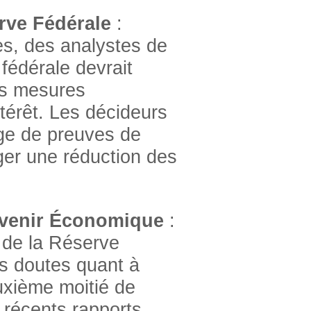
rve Fédérale
:
s, des analystes de
fédérale devrait
es mesures
ntérêt. Les décideurs
age de preuves de
ger une réduction des
’Avenir Économique
:
 de la Réserve
s doutes quant à
uxième moitié de
 récents rapports