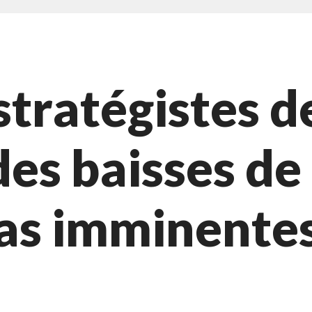
stratégistes d
es baisses de 
pas imminentes