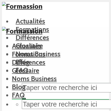
Actualités
Formations
Différences
Glossaire
Actualités
Noms Business
Formations
Blog
Différences
FAQ
Glossaire
Noms Business
Blog
FAQ