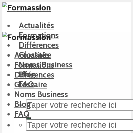
Actualités
Formations
Différences
Glossaire
Actualités
Noms Business
Formations
Blog
Différences
FAQ
Glossaire
Noms Business
Blog
FAQ